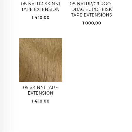
08 NATUR SKINNI
08 NATUR/09 ROOT
TAPE EXTENSION
DRAG EUROPEISK
TAPE EXTENSIONS
Pris
1 410,00
Pris
1 800,00
09 SKINNI TAPE
EXTENSION
Pris
1 410,00