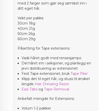
med 2 farger som gjør seg sømløst inn i
ditt eget hår.
Vekt per pakke
30cm 18g
40cm 21g
50cm 26g
60cm 29g
Påsetting for Tape extensions:
Vask håret godt med rensesjampo
Del håret inn i seksjoner, og planlegg en
jevn distribuering av extensionet
Fest Tape extensionet, bruk
Tape Plier
Klipp det til eget hår, og stuss til ønsket
lengde
Hair Dressing Razor
Easi Tabs
og
Tape Removal
Anbefalt mengde for Extensions:
Volum 1-2 pakker