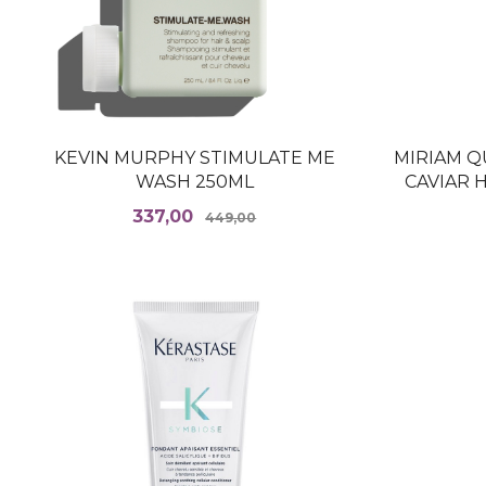
KEVIN MURPHY STIMULATE ME
MIRIAM Q
WASH 250ML
CAVIAR
Tilbud
Rabatt
337,00
449,00
KJØP