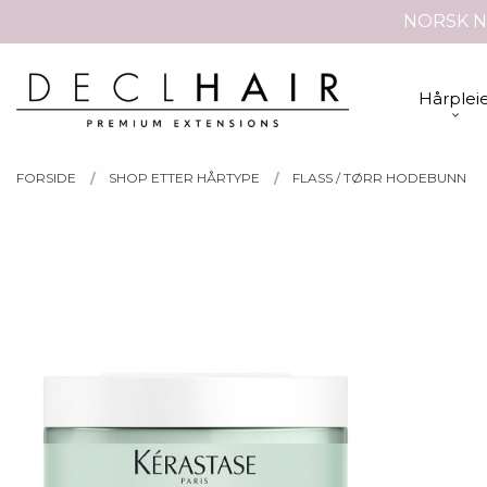
Gå
NORSK N
Lukk
til
innholdet
PRODUKTER
Hårplei
FORSIDE
SHOP ETTER HÅRTYPE
FLASS / TØRR HODEBUNN