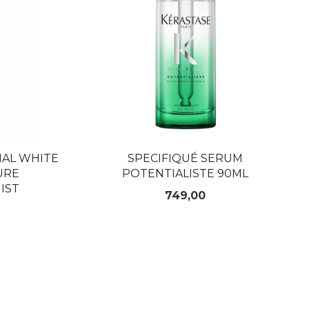
IAL WHITE
SPECIFIQUÉ SERUM
URE
POTENTIALISTE 90ML
IST
Pris
749,00
KJØP