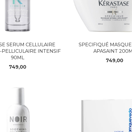
SE SERUM CELLULAIRE
SPECIFIQUÉ MASQUE
-PELLICULAIRE INTENSIF
APASAINT 200
90ML
Pris
749,00
Pris
749,00
KJØP
KJØP