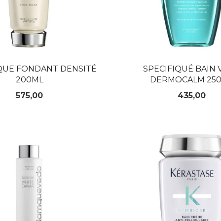
QUE FONDANT DENSITÉ
SPECIFIQUÉ BAIN 
200ML
DERMOCALM 25
Pris
Pris
575,00
435,00
KJØP
KJØP