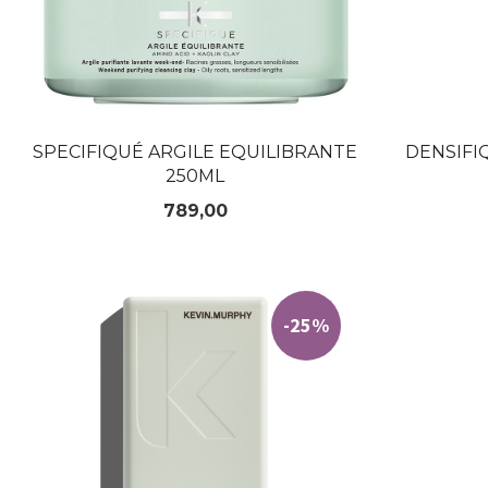
SPECIFIQUÉ ARGILE EQUILIBRANTE
DENSIFI
250ML
Pris
789,00
KJØP
-25%