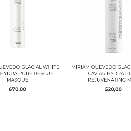
UEVEDO GLACIAL WHITE
MIRIAM QUEVEDO GLAC
 HYDRA PURE RESCUE
CAVIAR HYDRA P
MASQUE
REJUVENATING M
Pris
Pris
670,00
520,00
KJØP
KJØP