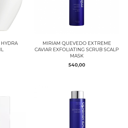
 HYDRA
MIRIAM QUEVEDO EXTREME
ML
CAVIAR EXFOLIATING SCRUB SCALP
MASK
Pris
540,00
KJØP