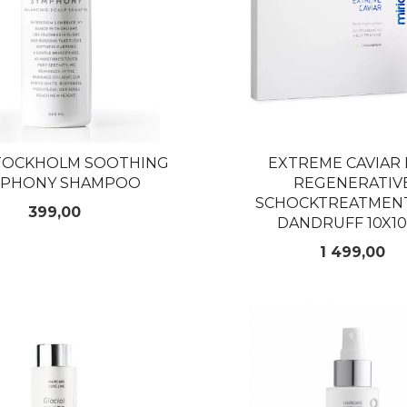
TOCKHOLM SOOTHING
EXTREME CAVIAR 
MPHONY SHAMPOO
REGENERATIV
SCHOCKTREATMEN
Pris
399,00
DANDRUFF 10X1
Pris
1 499,00
KJØP
KJØP