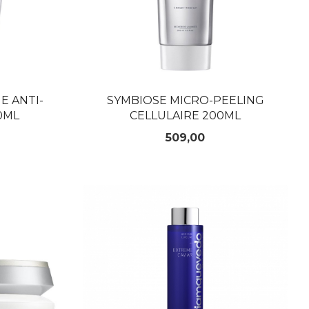
E ANTI-
SYMBIOSE MICRO-PEELING
0ML
CELLULAIRE 200ML
Pris
509,00
KJØP