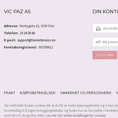
VIC PAZ AS
DIN KONT
E-
Adresse:
Norbygata 62, 0190 Oslo
POSTADRESSE
Telefon:
23 24 26 60
DITT
E-post:
support@hairextension.no
PASSORD
Foretaksregisteret:
993399612
FRAKT
KJØPSBETINGELSER
SIKKERHET OG PERSONVERN
Vår nettbutikk bruker cookies slik at du får en bedre kjøpsopplevelse og vi kan yt
hovedsaklig til å lagre innloggingsdetaljer og huske hva du har puttet i handleku
normalt om du godtar dette.
Les mer
eller
endre innstillinger for cookies.