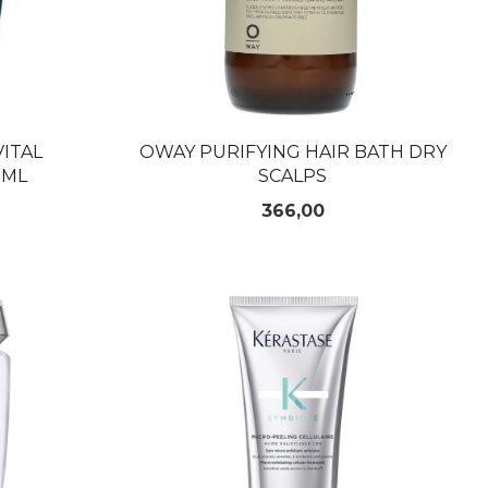
VITAL
OWAY PURIFYING HAIR BATH DRY
0ML
SCALPS
Pris
366,00
KJØP