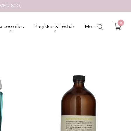
VER 600,-
0
Accessories
Parykker & Løshår
Mer