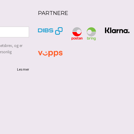
PARTNERE
etsbrev, og er
ersonlig
Les mer