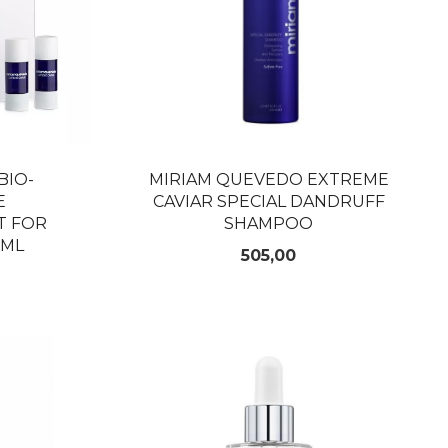
BIO-
MIRIAM QUEVEDO EXTREME
E
CAVIAR SPECIAL DANDRUFF
T FOR
SHAMPOO
0ML
Pris
505,00
KJØP