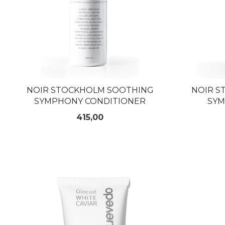
NOIR STOCKHOLM SOOTHING
NOIR S
SYMPHONY CONDITIONER
SY
Pris
415,00
KJØP