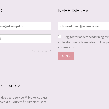
O
NYHETSBREV
Jeg godtar at dere sender meg nyh
innforstått med vilkårene for bruk av p
informasjon
Glemt passord?
NYHETSBREV
e deg bedre service. Vi bruker cookies
rven din. Fortsett å bruke siden som