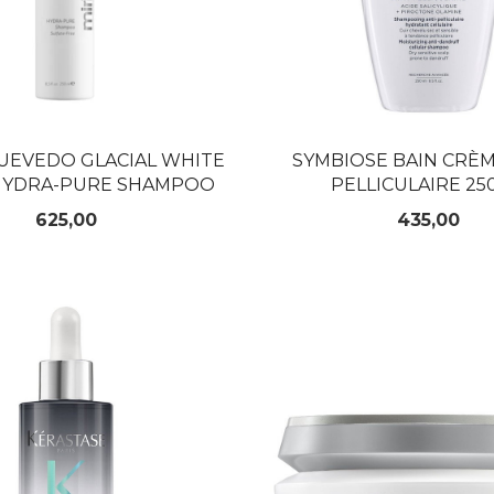
UEVEDO GLACIAL WHITE
SYMBIOSE BAIN CRÈM
 HYDRA-PURE SHAMPOO
PELLICULAIRE 25
Pris
Pris
625,00
435,00
KJØP
KJØP