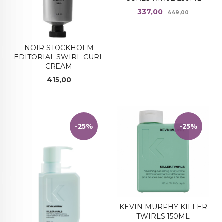
Tilbud
Rabatt
337,00
449,00
NOIR STOCKHOLM
EDITORIAL SWIRL CURL
CREAM
Pris
415,00
-25%
-25%
KEVIN MURPHY KILLER
TWIRLS 150ML