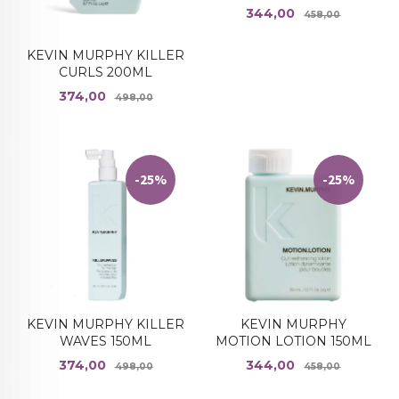
Tilbud
Rabatt
344,00
458,00
KEVIN MURPHY KILLER
CURLS 200ML
Tilbud
Rabatt
374,00
498,00
-25%
-25%
KEVIN MURPHY KILLER
KEVIN MURPHY
WAVES 150ML
MOTION LOTION 150ML
Tilbud
Rabatt
Tilbud
Rabatt
374,00
344,00
498,00
458,00