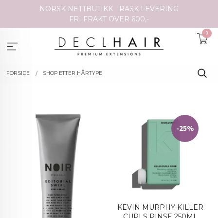
Gå
NORSK NETTBUTIKK
RASK LEVERING
til
FRI FRAKT OVER 600,-
innholdet
0
FORSIDE
SHOP ETTER HÅRTYPE
-25%
KEVIN MURPHY KILLER
CURLS RINSE 250ML