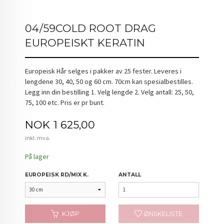
04/59COLD ROOT DRAG
EUROPEISKT KERATIN
Europeisk Hår selges i pakker av 25 fester. Leveres i
lengdene 30, 40, 50 og 60 cm. 70cm kan spesialbestilles.
Legg inn din bestilling 1. Velg lengde 2. Velg antall: 25, 50,
75, 100 etc. Pris er pr bunt.
Pris
NOK
1 625,00
inkl. mva.
På lager
EUROPEISK RD/MIX K.
ANTALL
KJØP
ØNSKELISTE