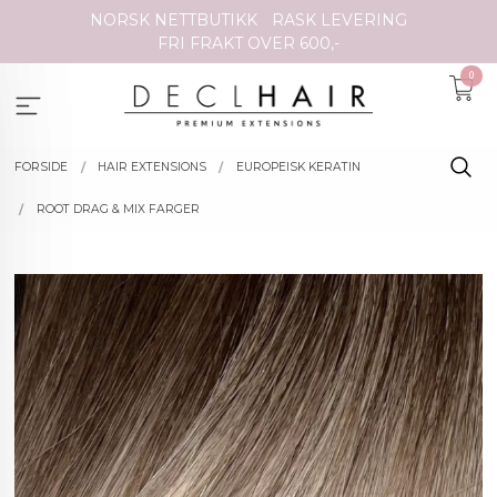
Gå
NORSK NETTBUTIKK
RASK LEVERING
til
FRI FRAKT OVER 600,-
innholdet
0
FORSIDE
HAIR EXTENSIONS
EUROPEISK KERATIN
ROOT DRAG & MIX FARGER