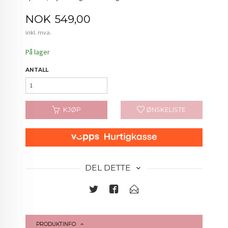
Pris
NOK
549,00
inkl. mva.
På lager
ANTALL
KJØP
ØNSKELISTE
DEL DETTE
PRODUKTINFO