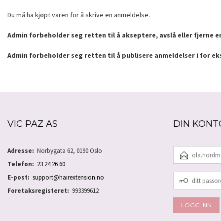
Du må ha kjøpt varen for å skrive en anmeldelse.
Admin forbeholder seg retten til å akseptere, avslå eller fjerne 
Admin forbeholder seg retten til å publisere anmeldelser i for e
VIC PAZ AS
DIN KONT
E-
Adresse:
Norbygata 62, 0190 Oslo
POSTADRESSE
Telefon:
23 24 26 60
DITT
E-post:
support@hairextension.no
PASSORD
Foretaksregisteret:
993399612