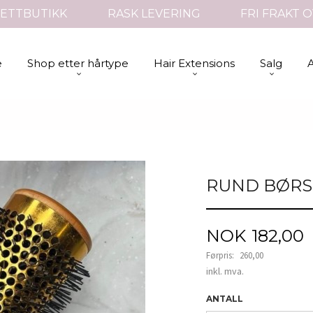
ETTBUTIKK
RASK LEVERING
FRI FRAKT O
e
Shop etter hårtype
Hair Extensions
Salg
RUND BØRS
Tilbud
NOK
182,00
Førpris:
260,00
Rabatt
inkl. mva.
ANTALL