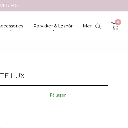
VER 600,-
0
Accessories
Parykker & Løshår
Mer
TE LUX
På lager