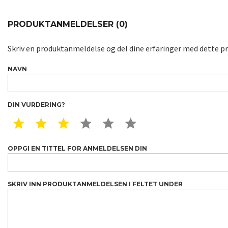
PRODUKTANMELDELSER (0)
Skriv en produktanmeldelse og del dine erfaringer med dette p
NAVN
DIN VURDERING?
1 STAR
2 STAR
3 STAR
4 STAR
5 STAR
6 STAR
OPPGI EN TITTEL FOR ANMELDELSEN DIN
SKRIV INN PRODUKTANMELDELSEN I FELTET UNDER