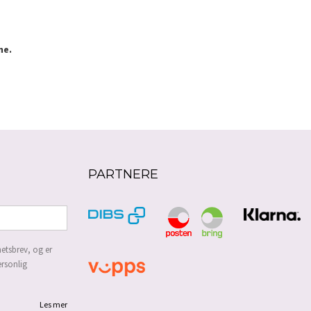
ne.
PARTNERE
etsbrev, og er
ersonlig
Les mer