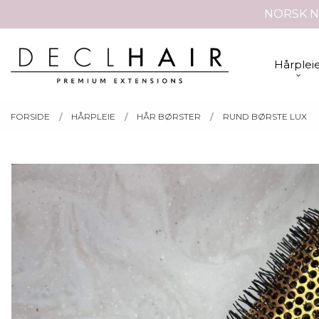
Gå
NORSK N
Lukk
til
innholdet
PRODUKTER
Hårplei
FORSIDE
HÅRPLEIE
HÅR BØRSTER
RUND BØRSTE LUX