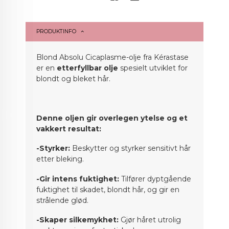
PRODUKTINFO
Blond Absolu Cicaplasme-olje fra Kérastase
er en
etterfyllbar olje
spesielt utviklet for
blondt og bleket hår.
Denne oljen gir overlegen ytelse og et
vakkert resultat:
-Styrker:
Beskytter og styrker sensitivt hår
etter bleking.
-Gir intens fuktighet:
Tilfører dyptgående
fuktighet til skadet, blondt hår, og gir en
strålende glød.
-Skaper silkemykhet:
Gjør håret utrolig