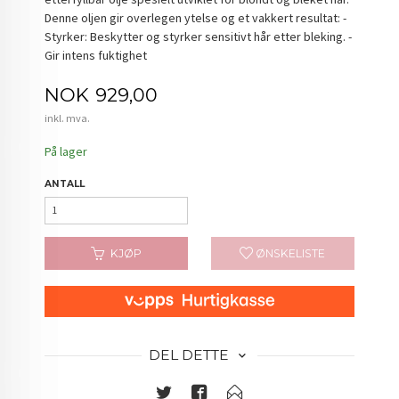
Denne oljen gir overlegen ytelse og et vakkert resultat: -
Styrker: Beskytter og styrker sensitivt hår etter bleking. -
Gir intens fuktighet
Pris
NOK
929,00
inkl. mva.
På lager
ANTALL
KJØP
ØNSKELISTE
DEL DETTE