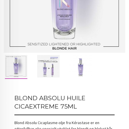
BLOND ABSOLU HUILE
CICAEXTREME 75ML
Blond Absolu Cicaplasme-olje fra Kérastase er en
etterfyllbar olje spesielt utviklet for blondt og bleket hår.