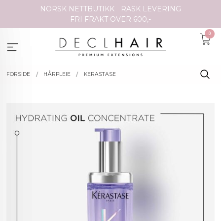
Gå
NORSK NETTBUTIKK
RASK LEVERING
til
FRI FRAKT OVER 600,-
innholdet
0
FORSIDE
HÅRPLEIE
KERASTASE