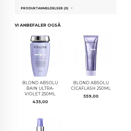
PRODUKTANMELDELSER (0)
VI ANBEFALER OGSÅ
BLOND ABSOLU
BLOND ABSOLU
BAIN ULTRA-
CICAFLASH 250ML
VIOLET 250ML
Pris
559,00
Pris
435,00