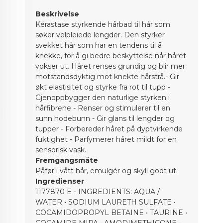
Beskrivelse
Kérastase styrkende hårbad til hår som
søker velpleiede lengder. Den styrker
svekket hår som har en tendens til å
knekke, for å gi bedre beskyttelse når håret
vokser ut. Håret renses grundig og blir mer
motstandsdyktig mot knekte hårstrå.- Gir
økt elastisitet og styrke fra rot til tupp -
Gjenoppbygger den naturlige styrken i
hårfibrene - Renser og stimulerer til en
sunn hodebunn - Gir glans til lengder og
tupper - Forbereder håret på dyptvirkende
fuktighet - Parfymerer håret mildt for en
sensorisk vask.
Fremgangsmåte
Påfør i vått hår, emulgér og skyll godt ut.
Ingredienser
1177870 E - INGREDIENTS: AQUA /
WATER • SODIUM LAURETH SULFATE •
COCAMIDOPROPYL BETAINE • TAURINE •
COCAMIDE MIPA • AMODIMETHICONE •