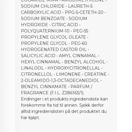
SODIUM CHLORIDE • LAURETH-5
CARBOXYLIC ACID • PPG-5-CETETH-20 •
SODIUM BENZOATE • SODIUM
HYDROXIDE • CITRIC ACID •
POLYQUATERNIUM-10 • PEG-55
PROPYLENE GLYCOL OLEATE •
PROPYLENE GLYCOL • PEG-60
HYDROGENATED CASTOR OIL •
SALICYLIC ACID • AMYL CINNAMAL •
HEXYL CINNAMAL • BENZYL ALCOHOL •
LINALOOL • HYDROXYCITRONELLAL •
CITRONELLOL • LIMONENE • CREATINE •
2-OLEAMIDO-1,3-OCTADECANEDIOL •
BENZYL CINNAMATE • PARFUM /
FRAGRANCE (F.I.L. Z286163/1).
Endringer i et produkts ingrediensliste kan
forekomme fra tid til annen. Sjekk derfor
alltid ingredienslisten på det produktet du
har kjøpt.