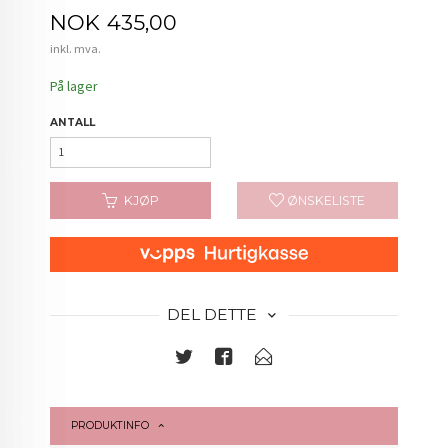
Pris
NOK
435,00
inkl. mva.
På lager
ANTALL
KJØP
ØNSKELISTE
DEL DETTE
PRODUKTINFO