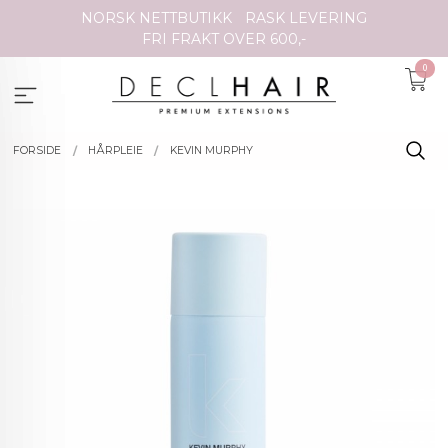
Gå
NORSK NETTBUTIKK
RASK LEVERING
til
FRI FRAKT OVER 600,-
innholdet
0
FORSIDE
HÅRPLEIE
KEVIN MURPHY