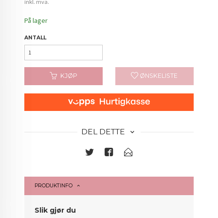
Rabatt
inkl. mva.
På lager
ANTALL
KJØP
ØNSKELISTE
DEL DETTE
PRODUKTINFO
Slik gjør du