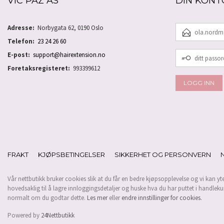
VIC PAZ AS
DIN KONT
E-
Adresse:
Norbygata 62, 0190 Oslo
POSTADRESSE
Telefon:
23 24 26 60
DITT
E-post:
support@hairextension.no
PASSORD
Foretaksregisteret:
993399612
FRAKT
KJØPSBETINGELSER
SIKKERHET OG PERSONVERN
Vår nettbutikk bruker cookies slik at du får en bedre kjøpsopplevelse og vi kan yt
hovedsaklig til å lagre innloggingsdetaljer og huske hva du har puttet i handleku
normalt om du godtar dette.
Les mer
eller
endre innstillinger for cookies.
Powered by
24Nettbutikk