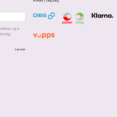
PARTNERE
etsbrev, og er
ersonlig
Les mer