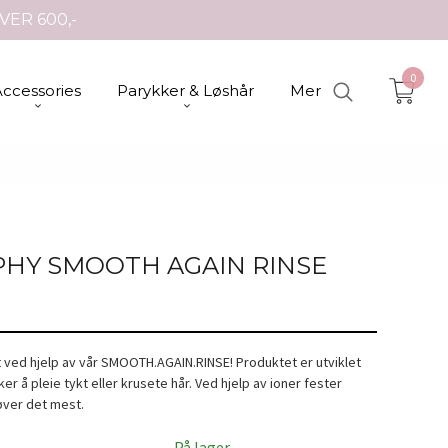
VER 600,-
0
Accessories
Parykker & Løshår
Mer
PHY SMOOTH AGAIN RINSE
 ved hjelp av vår SMOOTH.AGAIN.RINSE! Produktet er utviklet
r å pleie tykt eller krusete hår. Ved hjelp av ioner fester
øver det mest.
På lager