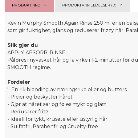
PRODUKTINFO
PRODUKTANMELDELSER (0)
Kevin Murphy Smooth Again Rinse 250 ml er en balsam 
som gir fuktighet, glans og reduserer frizzy hår. Para
Slik gjør du
APPLY. ABSORB. RINSE.
Påføres i nyvasket hår og la virke i 1-2 minutter f
SMOOTH regime.
Fordeler
'- En rik blanding av næringsrike oljer og butters
- Pleier og beskytter håret
- Gjør at håret ser og føles mykt og glatt
- Reduserer frizz
- Ideell for tykt, krusete eller ustyrlig hår
- Sulfatfri, Parabenfri og Cruelty-free