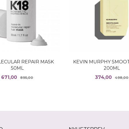
LECULAR REPAIR MASK
KEVIN MURPHY SMOOT
50ML
200ML
Tilbud
Rabatt
Tilbud
671,00
374,00
895,00
498,00
KJØP
KJØP