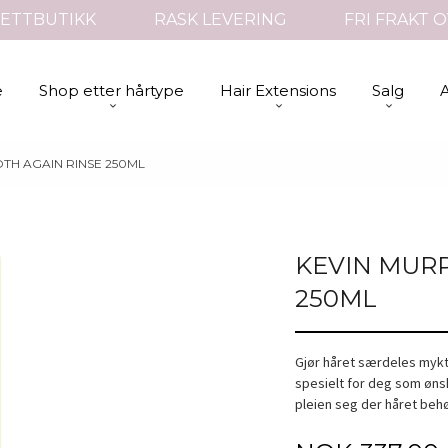
ETTBUTIKK
RASK LEVERING
FRI FRAKT O
e
Shop etter hårtype
Hair Extensions
Salg
TH AGAIN RINSE 250ML
KEVIN MUR
250ML
Gjør håret særdeles mykt
spesielt for deg som ønske
pleien seg der håret beh