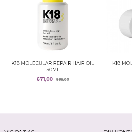
K18 MOLECULAR REPAIR HAIR OIL
K18 MO
30ML
Tilbud
Rabatt
671,00
895,00
KJØP