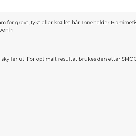
for grovt, tykt eller krøllet hår. Inneholder Biomimetis
benfri
ør du skyller ut. For optimalt resultat brukes den ette