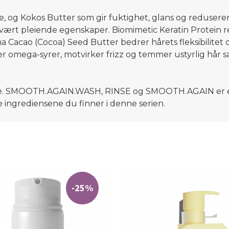
, og Kokos Butter som gir fuktighet, glans og reduserer 
ært pleiende egenskaper. Biomimetic Keratin Protein re
Cacao (Cocoa) Seed Butter bedrer hårets fleksibilitet o
er omega-syrer, motvirker frizz og temmer ustyrlig hår s
 SMOOTH.AGAIN.WASH, RINSE og SMOOTH.AGAIN er essens
ige ingrediensene du finner i denne serien.
-25%