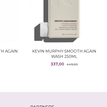
H AGAIN
KEVIN MURPHY SMOOTH AGAIN
WASH 250ML
Rabatt
Tilbud
Rabatt
337,00
449,00
KJØP