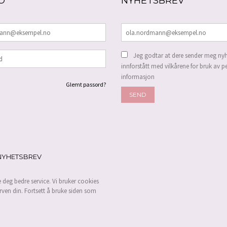
O
NYHETSBREV
Jeg godtar at dere sender meg nyh
innforstått med vilkårene for bruk av p
informasjon
Glemt passord?
NYHETSBREV
e deg bedre service. Vi bruker cookies
rven din. Fortsett å bruke siden som