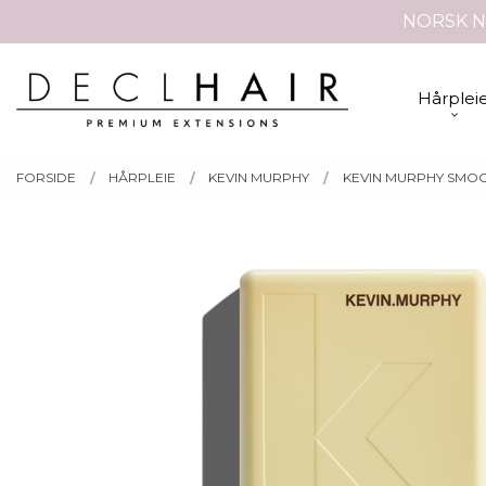
Gå
NORSK N
Lukk
til
innholdet
PRODUKTER
Hårplei
FORSIDE
HÅRPLEIE
KEVIN MURPHY
KEVIN MURPHY SMOO