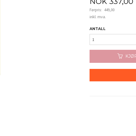
Tilbud
NOK
337,00
Førpris:
449,00
Rabatt
inkl. mva.
ANTALL
KJØ