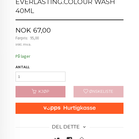
EVERLASTING.COLOUR WASH
40ML
Tilbud
NOK
67,00
Førpris:
95,00
Rabatt
inkl. mva.
På lager
ANTALL
KJØP
ØNSKELISTE
DEL DETTE