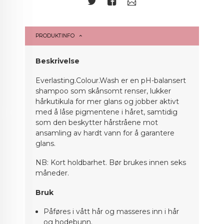
PRODUKTINFO
Beskrivelse
Everlasting.Colour.Wash er en pH-balansert
shampoo som skånsomt renser, lukker
hårkutikula for mer glans og jobber aktivt
med å låse pigmentene i håret, samtidig
som den beskytter hårstråene mot
ansamling av hardt vann for å garantere
glans.
NB: Kort holdbarhet. Bør brukes innen seks
måneder.
Bruk
Påføres i vått hår og masseres inn i hår
og hodebunn.