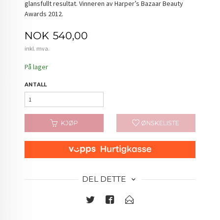
glansfullt resultat. Vinneren av Harper’s Bazaar Beauty
Awards 2012.
Pris
NOK
540,00
inkl. mva.
På lager
ANTALL
KJØP
ØNSKELISTE
DEL DETTE