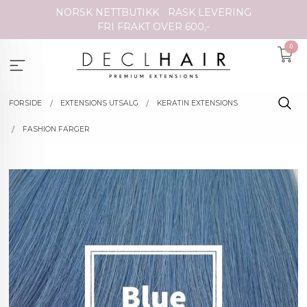
Gå
NORSK NETTBUTIKK
RASK LEVERING
til
FRI FRAKT OVER 600,-
innholdet
0
FORSIDE
EXTENSIONS UTSALG
KERATIN EXTENSIONS
FASHION FARGER