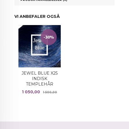
VI ANBEFALER OGSÅ
-30%
JEWEL BLUE X25
INDISK
TEMPLEHÅR
Tilbud
Rabatt
1 050,00
1 500,00