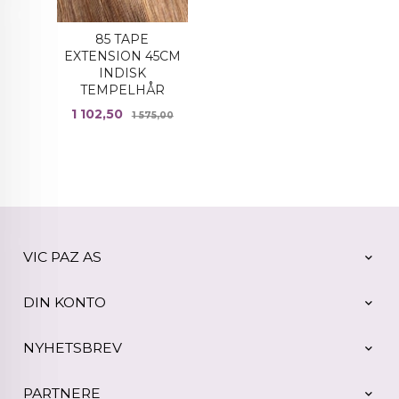
85 TAPE
EXTENSION 45CM
INDISK
TEMPELHÅR
Tilbud
Rabatt
1 102,50
1 575,00
VIC PAZ AS
DIN KONTO
NYHETSBREV
PARTNERE