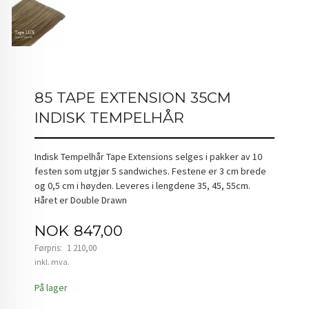
85 TAPE EXTENSION 35CM
INDISK TEMPELHÅR
Indisk Tempelhår Tape Extensions selges i pakker av 10
festen som utgjør 5 sandwiches. Festene er 3 cm brede
og 0,5 cm i høyden. Leveres i lengdene 35, 45, 55cm.
Håret er Double Drawn
Tilbud
NOK
847,00
Førpris:
1 210,00
Rabatt
inkl. mva.
På lager