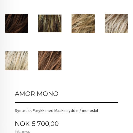
AMOR MONO
Syntetisk Parykk med Maskinsydd m/ monoskil
Pris
NOK
5 700,00
inkl. mva.