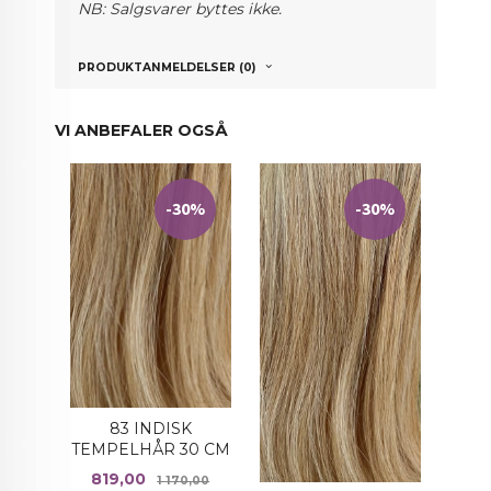
NB: Salgsvarer byttes ikke.
PRODUKTANMELDELSER (0)
VI ANBEFALER OGSÅ
-30%
-30%
83 INDISK
TEMPELHÅR 30 CM
Tilbud
Rabatt
819,00
1 170,00