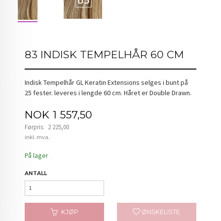
83 INDISK TEMPELHÅR 60 CM
Indisk Tempelhår GL Keratin Extensions selges i bunt på
25 fester. leveres i lengde 60 cm. Håret er Double Drawn.
Tilbud
NOK
1 557,50
Førpris:
2 225,00
Rabatt
inkl. mva.
På lager
ANTALL
KJØP
ØNSKELISTE