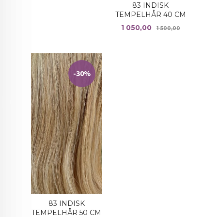
83 INDISK
TEMPELHÅR 40 CM
Tilbud
Rabatt
1 050,00
1 500,00
-30%
83 INDISK
TEMPELHÅR 50 CM