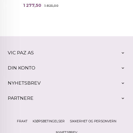
Tilbud
Rabatt
1 277,50
1 825,00
VIC PAZ AS
DIN KONTO
NYHETSBREV
PARTNERE
FRAKT
KJØPSBETINGELSER
SIKKERHET OG PERSONVERN
NYHETSBREV