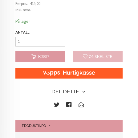
Førpris:
415,00
Rabatt
inkl. mva.
På lager
ANTALL
KJØP
ØNSKELISTE
DEL DETTE
PRODUKTINFO