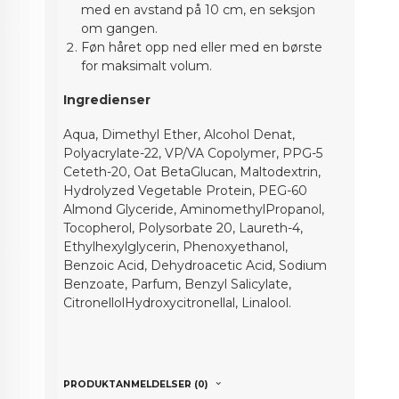
med en avstand på 10 cm, en seksjon
om gangen.
Føn håret opp ned eller med en børste
for maksimalt volum.
Ingredienser
Aqua, Dimethyl Ether, Alcohol Denat,
Polyacrylate-22, VP/VA Copolymer, PPG-5
Ceteth-20, Oat BetaGlucan, Maltodextrin,
Hydrolyzed Vegetable Protein, PEG-60
Almond Glyceride, AminomethylPropanol,
Tocopherol, Polysorbate 20, Laureth-4,
Ethylhexylglycerin, Phenoxyethanol,
Benzoic Acid, Dehydroacetic Acid, Sodium
Benzoate, Parfum, Benzyl Salicylate,
CitronellolHydroxycitronellal, Linalool.
PRODUKTANMELDELSER (0)