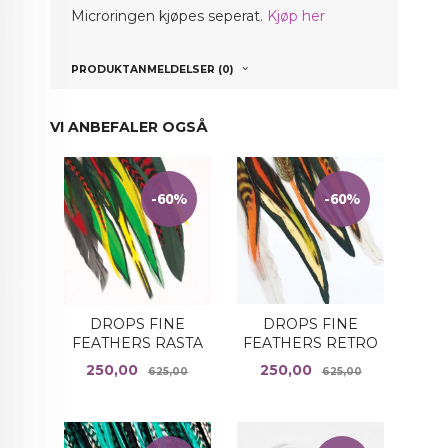
Micr
oringen kjøpes seperat.
Kjøp her
PRODUKTANMELDELSER (0)
VI ANBEFALER OGSÅ
-60%
-60%
DROPS FINE
DROPS FINE
FEATHERS RETRO
FEATHERS RASTA
Tilbud
Rabatt
Tilbud
Rabatt
250,00
250,00
625,00
625,00