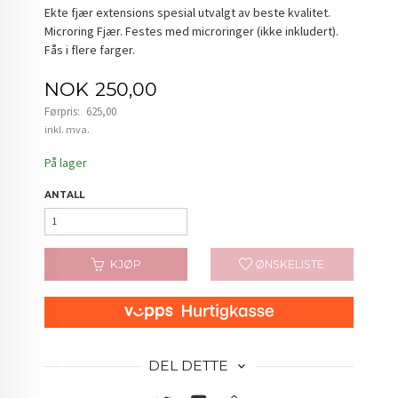
Ekte fjær extensions spesial utvalgt av beste kvalitet.
Microring Fjær. Festes med microringer (ikke inkludert).
Fås i flere farger.
Tilbud
NOK
250,00
Førpris:
625,00
Rabatt
inkl. mva.
På lager
ANTALL
KJØP
ØNSKELISTE
DEL DETTE