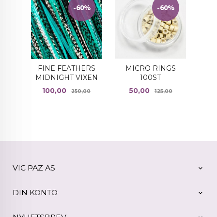
-60%
-60%
MICRO RINGS
FINE FEATHERS
100ST
MIDNIGHT VIXEN
Tilbud
Rabatt
Tilbud
Rabatt
50,00
100,00
125,00
250,00
VIC PAZ AS
DIN KONTO