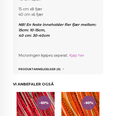
15 cm x8 fjær
40 cm x6 fjær
NB! En feste inneholder fler fjær mellom:
15cm: 10-15cm,
40 cm: 30-40cm
Micr
oringen kjøpes seperat.
Kjøp her
PRODUKTANMELDELSER (0)
VI ANBEFALER OGSÅ
-60%
-60%