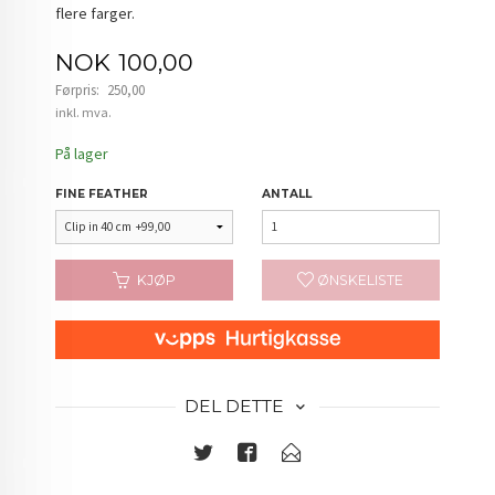
flere farger.
Tilbud
NOK
100,00
Førpris:
250,00
Rabatt
inkl. mva.
På lager
FINE FEATHER
ANTALL
KJØP
ØNSKELISTE
DEL DETTE