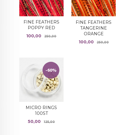
FINE FEATHERS
FINE FEATHERS
POPPY RED
TANGERINE
ORANGE
Tilbud
Rabatt
100,00
250,00
Tilbud
Rabatt
100,00
250,00
-60%
MICRO RINGS
100ST
Tilbud
Rabatt
50,00
125,00