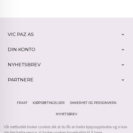
VIC PAZ AS
DIN KONTO
NYHETSBREV
PARTNERE
FRAKT
KJØPSBETINGELSER
SIKKERHET OG PERSONVERN
NYHETSBREV
Vår nettbutikk bruker cookies slik at du får en bedre kjøpsopplevelse og vi kan
yte deg bedre service. Vi bruker cookies hovedsaklig til å lagre