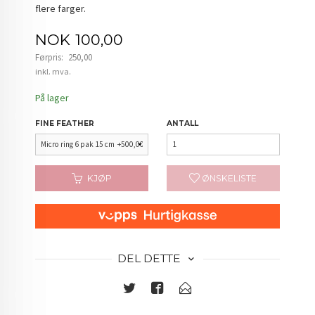
flere farger.
Tilbud
NOK
100,00
Førpris:
250,00
Rabatt
inkl. mva.
På lager
FINE FEATHER
ANTALL
KJØP
ØNSKELISTE
DEL DETTE