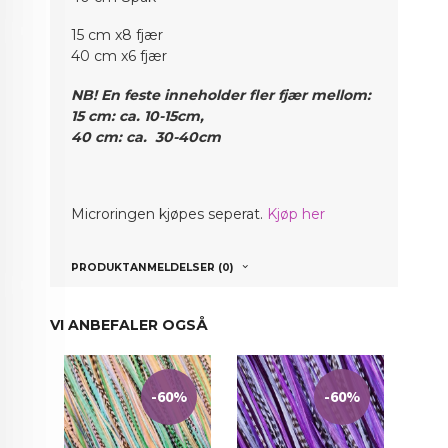
15 cm x8 fjær
40 cm x6 fjær
NB! En feste inneholder fler fjær mellom:
15 cm: ca. 10-15cm,
40 cm: ca. 30-40cm
Micr
oringen kjøpes seperat.
Kjøp her
PRODUKTANMELDELSER (0)
VI ANBEFALER OGSÅ
-60%
-60%