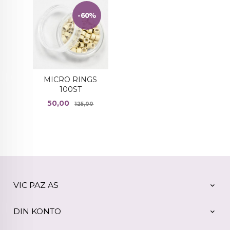
-60%
MICRO RINGS
100ST
Tilbud
Rabatt
50,00
125,00
VIC PAZ AS
DIN KONTO