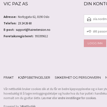
VIC PAZ AS
DIN KONT
E-
Adresse:
Norbygata 62, 0190 Oslo
POSTADRESSE
Telefon:
23 24 26 60
DITT
E-post:
support@hairextension.no
PASSORD
Foretaksregisteret:
993399612
FRAKT
KJØPSBETINGELSER
SIKKERHET OG PERSONVERN
Vår nettbutikk bruker cookies slik at du får en bedre kjøpsopplevelse og vi kan yt
hovedsaklig til å lagre innloggingsdetaljer og huske hva du har puttet i handleku
normalt om du godtar dette.
Les mer
eller
endre innstillinger for cookies.
Powered by
24Nettbutikk