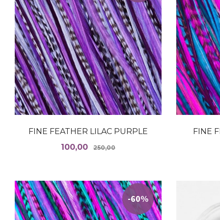
FINE FEATHER LILAC PURPLE
FINE 
Tilbud
Rabatt
100,00
250,00
LES MER
-60%