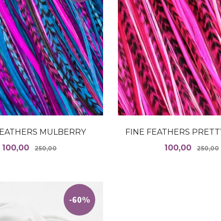
FEATHERS MULBERRY
FINE FEATHERS PRETTY
Tilbud
Rabatt
Tilbud
100,00
100,00
250,00
250,00
LES MER
LES MER
-60%