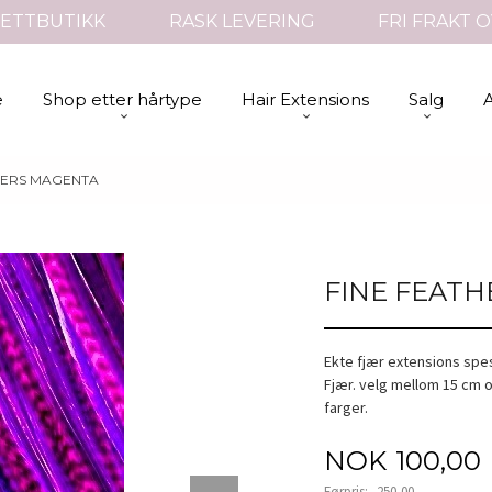
ETTBUTIKK
RASK LEVERING
FRI FRAKT O
e
Shop etter hårtype
Hair Extensions
Salg
HERS MAGENTA
FINE FEAT
Ekte fjær extensions spesi
Fjær. velg mellom 15 cm o
farger.
Tilbud
NOK
100,00
Førpris:
250,00