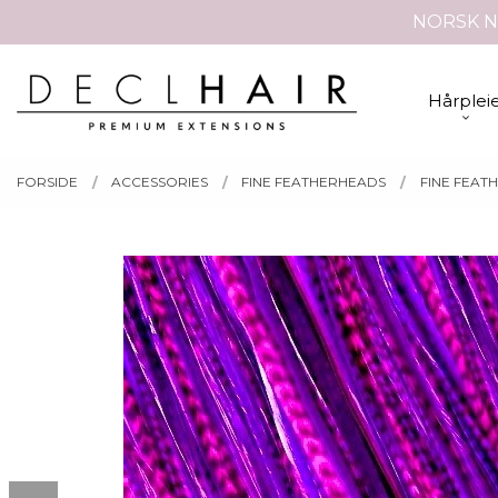
Gå
NORSK N
Lukk
til
innholdet
PRODUKTER
Hårplei
FORSIDE
ACCESSORIES
FINE FEATHERHEADS
FINE FEAT