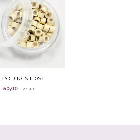
CRO RINGS 100ST
Tilbud
Rabatt
50,00
125,00
LES MER