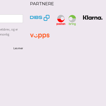
PARTNERE
etsbrev, og er
ersonlig
Les mer