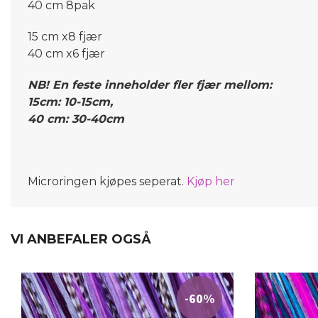
40 cm 8pak
15 cm x8 fjær
40 cm x6 fjær
NB! En feste inneholder fler fjær mellom:
15cm: 10-15cm,
40 cm: 30-40cm
Micr
oringen kjøpes seperat.
Kjøp her
VI ANBEFALER OGSÅ
-60%