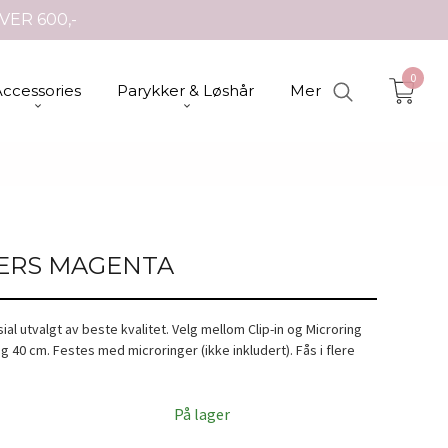
VER 600,-
0
Accessories
Parykker & Løshår
Mer
HERS MAGENTA
al utvalgt av beste kvalitet. Velg mellom Clip-in og Microring
g 40 cm. Festes med microringer (ikke inkludert). Fås i flere
På lager