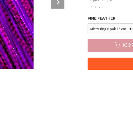
Next
Rabatt
inkl. mva.
FINE FEATHER
KJØ