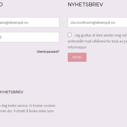
O
NYHETSBREV
Jeg godtar at dere sender meg nyh
innforstått med vilkårene for bruk av p
informasjon
Glemt passord?
NYHETSBREV
e deg bedre service. Vi bruker cookies
rven din. Fortsett å bruke siden som