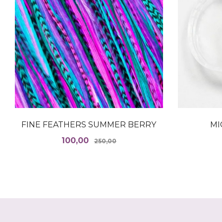
FINE FEATHERS SUMMER BERRY
MI
Tilbud
Rabatt
100,00
250,00
LES MER