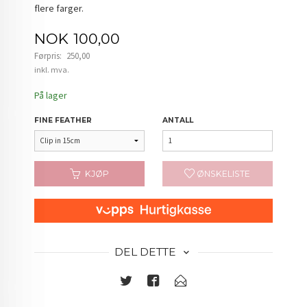
flere farger.
Tilbud
NOK
100,00
Førpris:
250,00
Rabatt
inkl. mva.
På lager
FINE FEATHER
ANTALL
KJØP
ØNSKELISTE
DEL DETTE