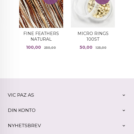
MICRO RINGS
FINE FEATHERS
100ST
NATURAL
Tilbud
Rabatt
Tilbud
Rabatt
50,00
100,00
125,00
250,00
VIC PAZ AS
DIN KONTO
NYHETSBREV