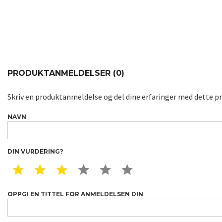
PRODUKTANMELDELSER (0)
Skriv en produktanmeldelse og del dine erfaringer med dette p
NAVN
DIN VURDERING?
1 STAR
2 STAR
3 STAR
4 STAR
5 STAR
6 STAR
OPPGI EN TITTEL FOR ANMELDELSEN DIN