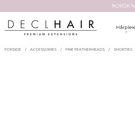
Gå
NORSK N
Lukk
til
innholdet
PRODUKTER
Hårplei
FORSIDE
ACCESSORIES
FINE FEATHERHEADS
SHORTIES