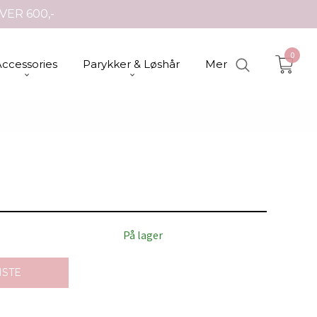
VER 600,-
0
Accessories
Parykker & Løshår
Mer
På lager
ISTE