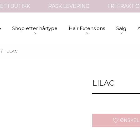
ETTBUTIKK
RASK LEVERING
FRI FRAKT O
e
Shop etter hårtype
Hair Extensions
Salg
LILAC
LILAC
ØNSKEL