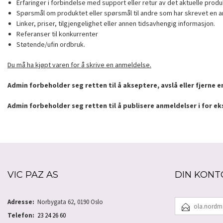
Erfaringer i forbindelse med support eller retur av det aktuelle produ
Spørsmål om produktet eller spørsmål til andre som har skrevet en a
Linker, priser, tilgjengelighet eller annen tidsavhengig informasjon.
Referanser til konkurrenter
Støtende/ufin ordbruk.
Du må ha kjøpt varen for å skrive en anmeldelse.
Admin forbeholder seg retten til å akseptere, avslå eller fjerne 
Admin forbeholder seg retten til å publisere anmeldelser i for e
VIC PAZ AS
DIN KONT
E-
Adresse:
Norbygata 62, 0190 Oslo
POSTADRESSE
Telefon:
23 24 26 60