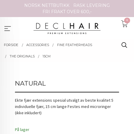
Gå
NORSK NETTBUTIKK
RASK LEVERING
til
FRI FRAKT OVER 600,-
innholdet
0
FORSIDE
ACCESSORIES
FINE FEATHERHEADS
THE ORIGINALS
15CM
NATURAL
Ekte fjær extensions spesial utvalgt av beste kvalitet 5
individuelle fjær, 15 cm lange Festes med microringer
(ikke inkludert)
På lager