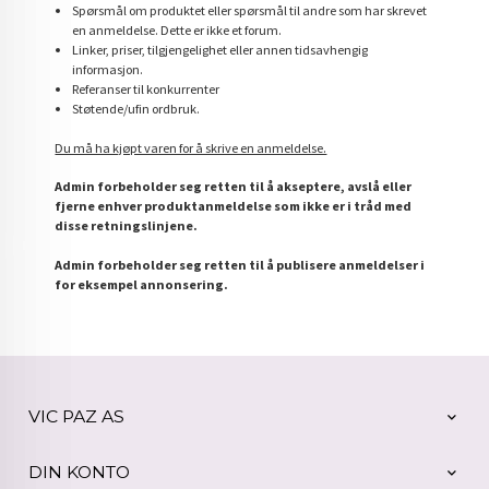
Spørsmål om produktet eller spørsmål til andre som har skrevet
en anmeldelse. Dette er ikke et forum.
Linker, priser, tilgjengelighet eller annen tidsavhengig
informasjon.
Referanser til konkurrenter
Støtende/ufin ordbruk.
Du må ha kjøpt varen for å skrive en anmeldelse.
Admin forbeholder seg retten til å akseptere, avslå eller
fjerne enhver produktanmeldelse som ikke er i tråd med
disse retningslinjene.
Admin forbeholder seg retten til å publisere anmeldelser i
for eksempel annonsering.
VIC PAZ AS
DIN KONTO