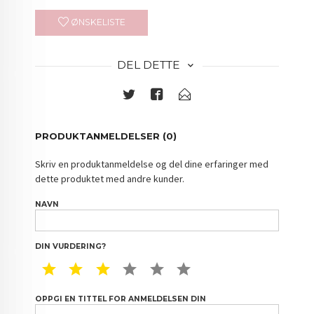
ØNSKELISTE
DEL DETTE
PRODUKTANMELDELSER (0)
Skriv en produktanmeldelse og del dine erfaringer med
dette produktet med andre kunder.
NAVN
DIN VURDERING?
1 STAR
2 STAR
3 STAR
4 STAR
5 STAR
6 STAR
OPPGI EN TITTEL FOR ANMELDELSEN DIN